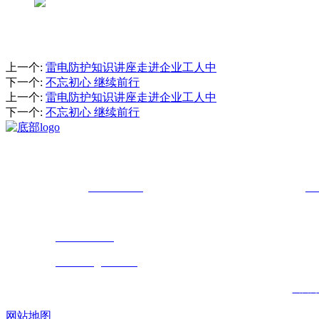
上一个
:
雷电防护知识讲座走进企业工人中
下一个
:
不忘初心 继续前行
上一个
:
雷电防护知识讲座走进企业工人中
下一个
:
不忘初心 继续前行
我司是在2016年3月成立的雷电防护机构
总经理 ：赵 总
18902426210
业务副总：王经理
18
地 址：山西综改示范区太原学府园区创业街27号时代广场1602室
公司电话：
0351-7020231
公司邮箱：
sxnblldfh@163.com
山西污
网站地图